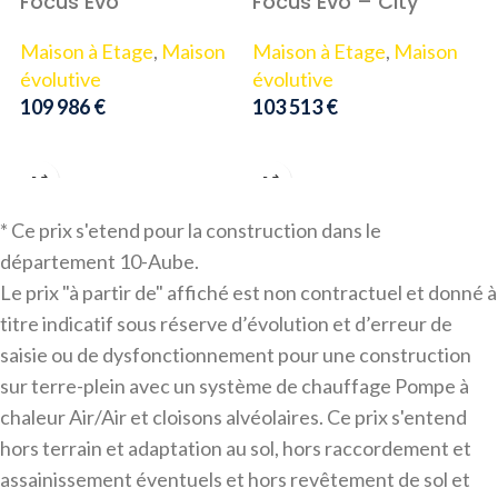
F
Focus Evo
Focus Evo – City
M
Maison à Etage
,
Maison
Maison à Etage
,
Maison
1
évolutive
évolutive
109 986
€
103 513
€
AJOUTER AU PANIER
AJOUTER AU PANIER
* Ce prix s'etend pour la construction dans le
département 10-Aube.
Le prix "à partir de" affiché est non contractuel et donné à
titre indicatif sous réserve d’évolution et d’erreur de
saisie ou de dysfonctionnement pour une construction
sur terre-plein avec un système de chauffage Pompe à
chaleur Air/Air et cloisons alvéolaires. Ce prix s'entend
hors terrain et adaptation au sol, hors raccordement et
assainissement éventuels et hors revêtement de sol et