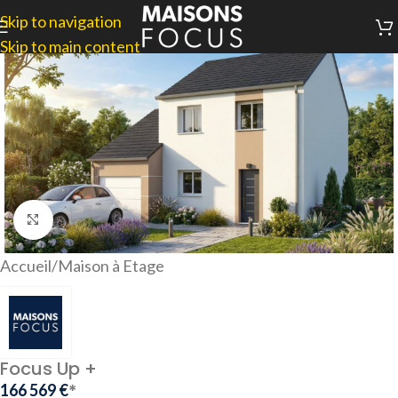
Skip to navigation
Skip to main content
Agrandir
Accueil
/
Maison à Etage
Focus Up +
*
166 569
€