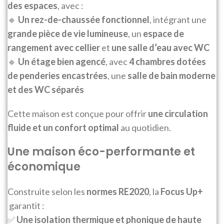
des espaces
, avec :
🔹
Un rez-de-chaussée fonctionnel
, intégrant une
grande pièce de vie lumineuse
, un
espace de
rangement avec cellier
et
une salle d’eau avec WC
🔹
Un étage bien agencé
, avec
4 chambres dotées
de penderies encastrées
, une
salle de bain moderne
et des WC séparés
Cette maison est conçue pour offrir
une circulation
fluide et un confort optimal
au quotidien.
Une maison éco-performante et
économique
Construite selon les
normes RE2020
, la
Focus Up+
garantit :
✅
Une isolation thermique et phonique de haute