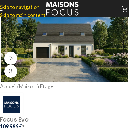
Skip to navigation
Skip to main content
Voir Vidéo
Agrandir
Accueil
/
Maison à Etage
Focus Evo
*
109 986
€