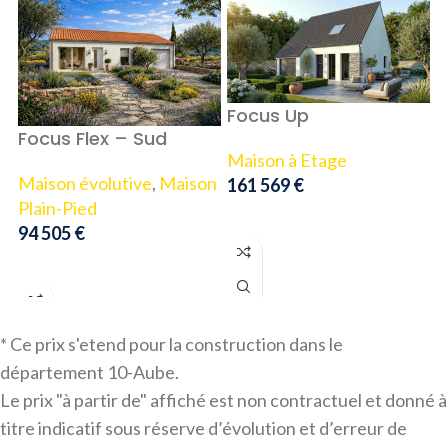
F
Focus Up
Focus Flex – Sud
M
Maison à Etage
Maison évolutive
,
Maison
1
161 569
€
Plain-Pied
AJOUTER AU PANIER
94 505
€
AJOUTER AU PANIER
* Ce prix s'etend pour la construction dans le
département 10-Aube.
Le prix "à partir de" affiché est non contractuel et donné à
titre indicatif sous réserve d’évolution et d’erreur de