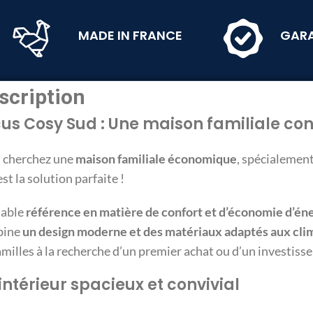
MADE IN FRANCE
GARA
scription
us Cosy Sud : Une maison familiale con
 cherchez une
maison familiale économique
, spécialemen
st la solution parfaite !
table
référence en matière de confort et d’économie d’én
bine
un design moderne et des matériaux adaptés aux cli
amilles à la recherche d’un premier achat ou d’un investis
intérieur spacieux et convivial