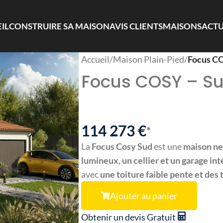
IL
CONSTRUIRE SA MAISON
AVIS CLIENTS
MAISONS
ACTU
Accueil
/
Maison Plain-Pied
/
Focus C
Focus COSY – S
114 273
€
*
La
Focus Cosy Sud
est une
maison ne
lumineux, un cellier et un garage in
avec
une toiture faible pente et des 
Ajouter au panier
Obtenir un devis Gratuit