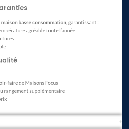
aranties
e
maison basse consommation
, garantissant :
température agréable toute l’année
actures
ble
ualité
avoir-faire de Maisons Focus
u du rangement supplémentaire
prix