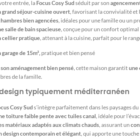
votre entrée, la
Focus Cosy Sud
séduit par son
agencement
 grand séjour-cuisine ouvert
, favorisant la convivialité et
chambres bien agencées
, idéales pour une famille ou un pr
e salle de bain spacieuse
, conçue pour un confort optimal
 cellier pratique
, attenant à la cuisine, parfait pour le ra
 garage de 15m²,
pratique et bien pensé
c
son aménagement bien pensé
, cette maison garantit
une 
res de la famille.
 design typiquement méditerranéen
cus Cosy Sud
s’intègre parfaitement dans les paysages du 
e toiture faible pente avec tuiles canal
, idéale pour l’éva
s matériaux adaptés aux climats chauds
, assurant un
con
 design contemporain et élégant
, qui apporte une touch