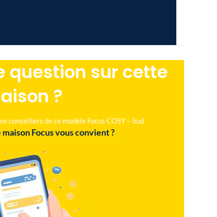
 question sur cette
aison ?
 nos conseillers de ce modèle Focus COSY – Sud
 maison Focus vous convient ?