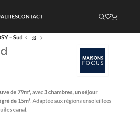
ALITÉS
CONTACT
OSY – Sud
ud
uve de 79m²
, avec
3 chambres, un séjour
tégré de 15m²
. Adaptée aux régions ensoleillées
tuiles canal
.