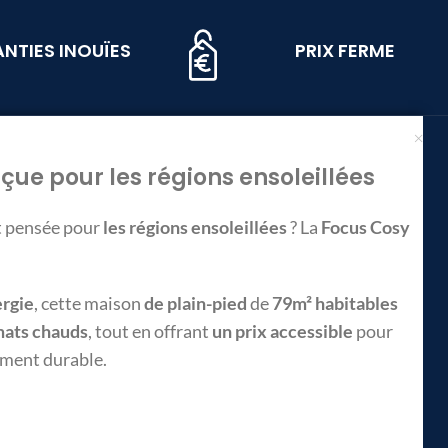
NTIES INOUÏES
PRIX FERME
çue pour les régions ensoleillées
t pensée pour
les régions ensoleillées
? La
Focus Cosy
ergie
, cette maison
de plain-pied
de
79m² habitables
mats chauds
, tout en offrant
un prix accessible
pour
sement durable.