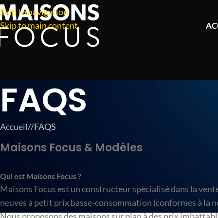
Skip to navigation
Skip to main content
AC
FAQS
Accueil
/
FAQS
Maisons Focus & Modèles
Qui est Maisons Focus ?
Maisons Focus est un constructeur spécialisé dans la vent
neuves à petit prix basse-consommation (conformes à la 
Nous proposons des maisons sur plan à des prix imbattabl