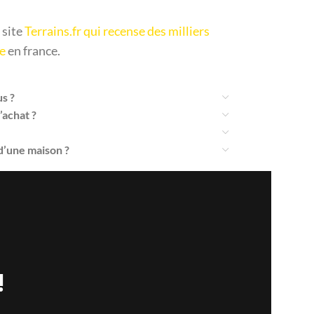
 site
Terrains.fr qui recense des milliers
re
en france.
s ?
’achat ?
 d’une maison ?
!