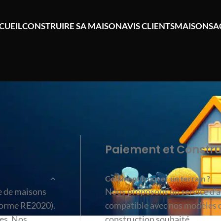
CUEIL
CONSTRUIRE SA MAISON
AVIS CLIENTS
MAISONS
A
Paiement et Constru
Comment trouver un terrain ?
e de maisons
Nous proposons un service d’
norme RE2020).
compatible avec nos modèles d
es. Nos
construction souhaité.