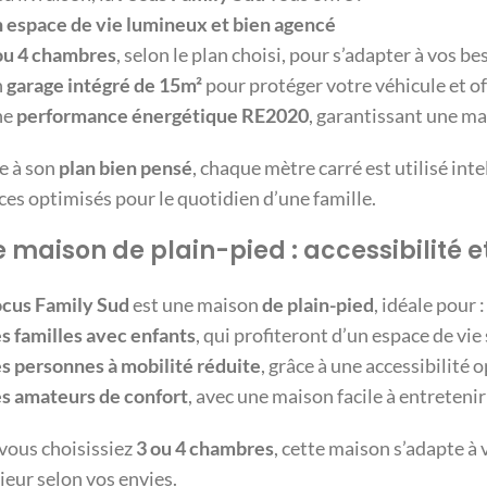
 espace de vie lumineux et bien agencé
ou 4 chambres
, selon le plan choisi, pour s’adapter à vos be
n
garage intégré de 15m²
pour protéger votre véhicule et o
ne
performance énergétique RE2020
, garantissant une m
e à son
plan bien pensé
, chaque mètre carré est utilisé in
es optimisés pour le quotidien d’une famille.
 maison de plain-pied : accessibilité et
cus Family Sud
est une maison
de plain-pied
, idéale pour :
s familles avec enfants
, qui profiteront d’un espace de vie
s personnes à mobilité réduite
, grâce à une accessibilité 
s amateurs de confort
, avec une maison facile à entretenir
vous choisissiez
3 ou 4 chambres
, cette maison s’adapte à
ieur selon vos envies.