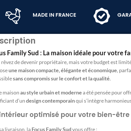
MADE IN FRANCE
GARA
scription
s Family Sud : La maison idéale pour votre fam
rêvez de devenir propriétaire, mais votre budget est limit
ose
une maison compacte, élégante et économique
, parf
ssible
sans compromis sur le confort et la qualité
.
e maison
au style urbain et moderne
a été pensée pour off
ficiant d’un
design contemporain
qui s’intègre harmonieu
intérieur optimisé pour votre bien-être
a livraison, la
Focus Family Sud
vous offre :