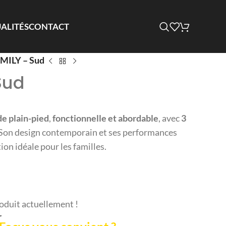
ALITÉS
CONTACT
MILY – Sud
Sud
de plain-pied
,
fonctionnelle et abordable
, avec
3
 Son design contemporain et ses performances
on idéale pour les familles.
oduit actuellement !
r