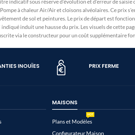
 titre indicatif sous réserve d’évolution et d’erreur de sai
ompe à chaleur Air/Air et cloisons alvéolaires. Ce prix s'e
tement de sol et peintures. Le prix de départ est fonction
indiqué induit une hausse du prix. Les visuels de cette pa
rite via le constructeur pour un coût supplémentaire fonc
NTIES INOUÏES
PRIX FERME
MAISONS
HOT
s
Plans et Modèles
Configurateur Maison