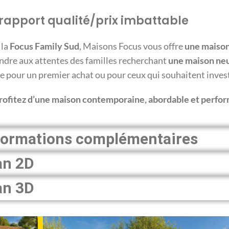
rapport qualité/prix imbattable
 la
Focus Family Sud
, Maisons Focus vous offre
une maison
ndre aux attentes des familles recherchant
une maison ne
le pour un premier achat ou pour ceux qui souhaitent inves
rofitez d’une maison contemporaine, abordable et perfo
formations complémentaires
an 2D
an 3D