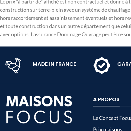
Le prix "à partir de" affiché est non contractuel et donné à
construction sur terre-plein avec un système de chauffage P
hors raccordement et assainissement éventuels et hors revê
et toute construction dans un autre département que celui 
avec options. L’assurance Dommage Ouvrage peut être sousc
MADE IN FRANCE
GARA
A PROPOS
Le Concept Focu
Prix maisons