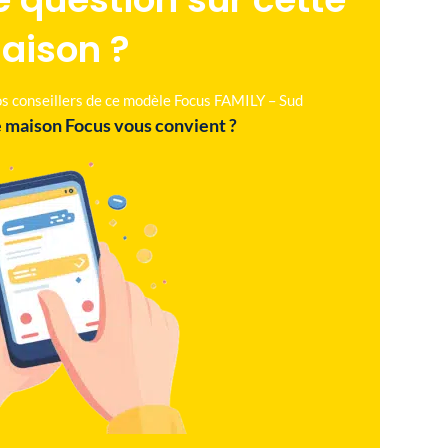
aison ?
nos conseillers de ce modèle Focus FAMILY – Sud
 maison Focus vous convient ?