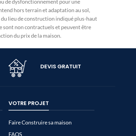
sie ou de dysfonctionnement pour une
ntend hors terrain et adaptation au sol,
 du lieu de construction indiqué plus-haut
ge sont non contractuels et peuvent être
tion du prix de la maison.
DEVIS GRATUIT
VOTRE PROJET
Faire Construire sa maison
FAQS