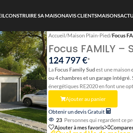
IL
CONSTRUIRE SA MAISON
AVIS CLIENTS
MAISONS
ACTU
Accueil
/
Maison Plain-Pied
/
Focus FA
Focus FAMILY – 
124 797
€
*
La
Focus Family Sud
est une maison
ou 4 chambres et un garage intégré
.
énergétiques RE2020 en font une opti
Ajouter au panier
Obtenir un devis Gratuit
23
Personnes qui regardent ce pr
Ajouter à mes favoris
Compare