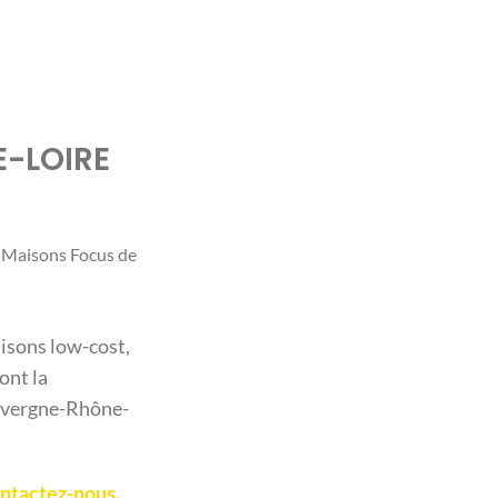
E-LOIRE
 Maisons Focus de
isons low-cost,
ont la
 Auvergne-Rhône-
ntactez-nous.