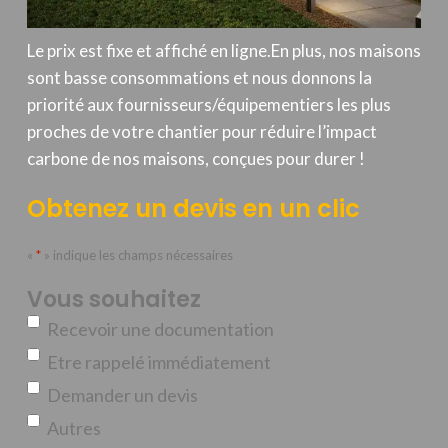
Le prix est fixe et affiché en ligne.En plus, nos maisons
sont basse consommations et nous donnons la
priorité aux fournisseurs/équipementiers les plus
proches de votre chantier pour réduire l’impact
carbone de nos maisons, conçues pour durer !
Obtenez un devis en un clic
«
*
» indique les champs nécessaires
Vous souhaitez
Recevoir une documentation
Etre rappelé immédiatement
Demander un devis
Autres