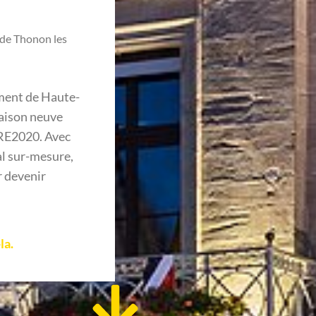
 de Thonon les
ement de Haute-
maison neuve
RE2020. Avec
l sur-mesure,
r devenir
la.