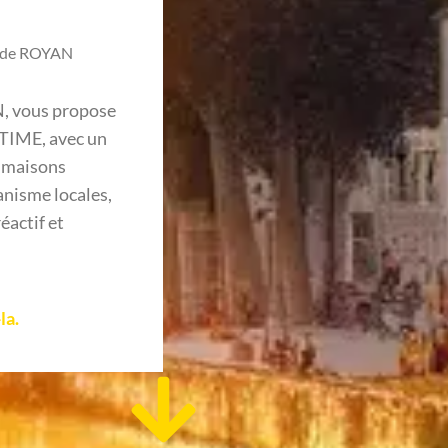
s de ROYAN
N, vous propose
TIME, avec un
s maisons
anisme locales,
actif et
la.